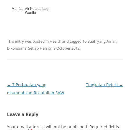
Manfaat Air Kelapa bagi
Wanita
This entry was posted in
Health
and tagged
10 Buah yang Aman
Dikonsumsi Setiap Hari
on
9 October 2012
.
Post
←
7 Perbuatan yang
Tingkatan Rejeki
→
navigation
disunnahkan Rosulullah SAW
Leave a Reply
Your email address will not be published.
Required fields