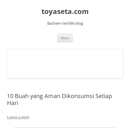
toyaseta.com
Bachem techlife blog
Skip
Menu
to
content
10 Buah yang Aman Dikonsumsi Setiap
Hari
Leave a reply