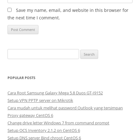
Save my name, email, and website in this browser for
the next time I comment.
S
e
a
r
POPULAR POSTS
c
h
Cara Root Samsung Galaxy Mega 5.8 Duos GT-I9152
f
Setup VPN PPTP server on Mikrotik
o
Cara mudah untuk melihat password Outlook yang tersimpan
r
Proxy gateway CentOS 6
:
Change drive letter Windows 7 from command prompt
Setup OCS Inventory 2.1.2 on CentOS 6
Setup DNS server Bind chroot CentOS 6